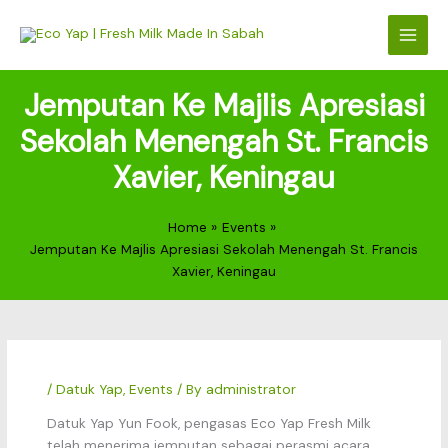
Skip
to
content
Jemputan Ke Majlis Apresiasi
Sekolah Menengah St. Francis
Xavier, Keningau
Home
Events
Jemputan Ke Majlis Apresiasi Sekolah Menengah St. Francis
Xavier, Keningau
/
Datuk Yap
,
Events
/ By
administrator
Datuk Yap Yun Fook, pengasas Eco Yap Fresh Milk
telah menerima jemputan sebagai perasmi acara